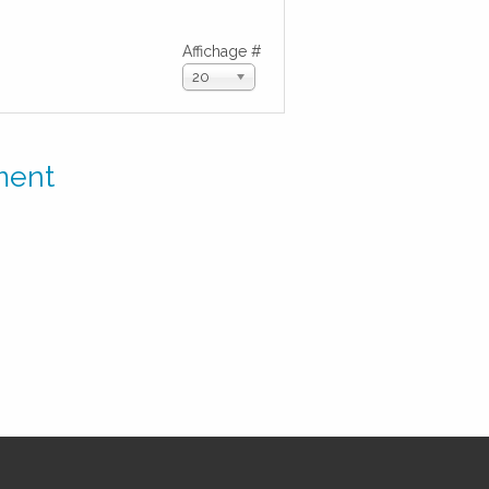
Affichage #
20
ment