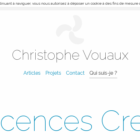
ontinuant à naviguer, vous nous autorisez à déposer un cookie à des fins de mesure
Christophe Vouaux
Articles
Projets
Contact
Qui suis-je ?
icences Cr