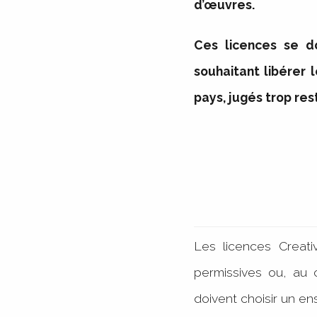
d’œuvres.
Ces licences se d
souhaitant libérer 
pays, jugés trop rest
Les licences Creat
permissives ou, au c
doivent choisir un en