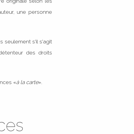
e originale selon les
'auteur, une personne
 seulement s'il s'agit
 détenteur des droits
ences «
à la carte
».
ces