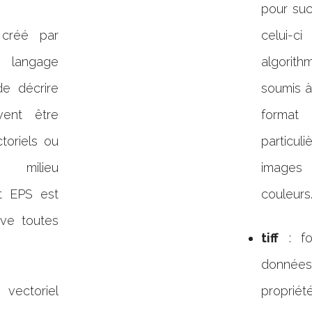
pour suc
créé par
celui-ci
langage
algorit
de décrire
soumis à
ent être
form
toriels ou
particul
 milieu
images
at EPS est
couleurs
erve toutes
tiff
: fo
donnée
vectoriel
propri