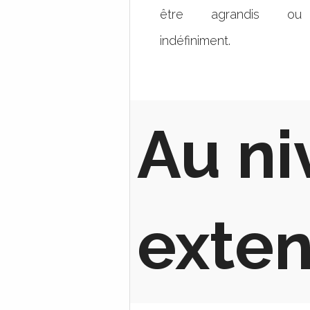
être agrandis ou 
indéfiniment.
Au ni
exten