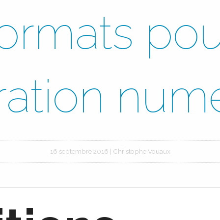
formats pou
stration nu
16 septembre 2016
|
Christophe Vouaux