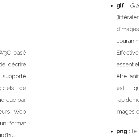
gif
:
Gra
(littéra
d'imag
couramm
 W3C basé
Effecti
de décrire
essentiel
t supporté
être ani
iciels de
est q
me que par
rapidem
teurs Web
images d
 un format
png
: le
rd'hui.