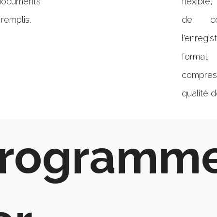
ocuments
flexible
 remplis.
de co
l'enregis
format 
compre
qualité d
programme