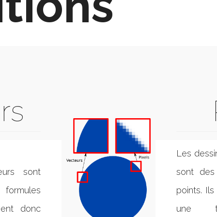
itions
rs
Les dessin
eurs sont
sont des
formules
points. Il
vent donc
une t