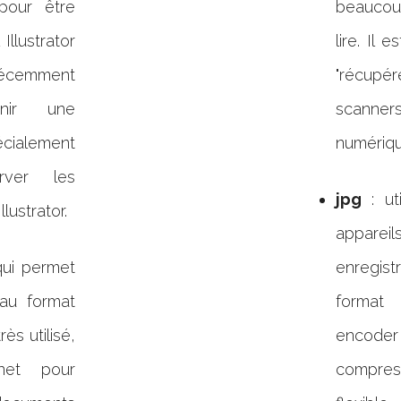
pour être
beaucoup
 Illustrator
lire. Il 
récemment
"récupér
nir une
scanner
cialement
numériqu
rver les
jpg
: ut
lustrator.
appareil
qui permet
enregist
au format
format
rès utilisé,
encod
net pour
compre