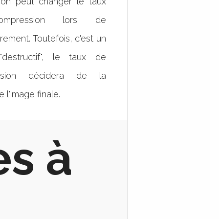
, on peut changer le taux
mpression lors de
trement. Toutefois, c'est un
"destructif", le taux de
ssion décidera de la
e l'image finale.
s à