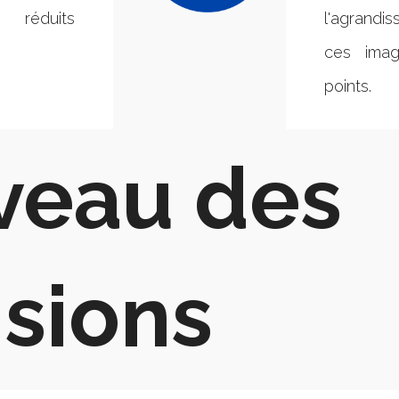
réduits
l'agrandi
ces imag
points.
veau des
sions