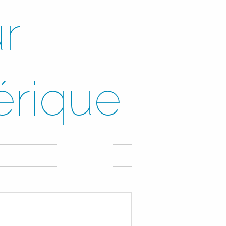
r
mérique